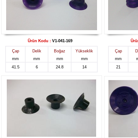
Ürün Kodu :
V1-041-169
Ürü
Çap
Delik
Boğaz
Yükseklik
Çap
D
mm
mm
mm
mm
mm
41.5
6
24.8
14
21