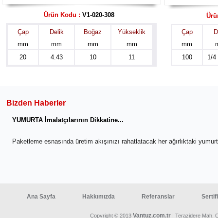
Ürün Kodu :
V1-020-308
Ürü
Çap
Delik
Boğaz
Yükseklik
Çap
D
mm
mm
mm
mm
mm
20
4.43
10
11
100
1/4
Bizden Haberler
YUMURTA İmalatçılarının Dikkatine...
Paketleme esnasında üretim akışınızı rahatlatacak her ağırlıktaki yumu
Ana Sayfa
Hakkımızda
Referanslar
Sertif
Vantuz.com.tr
Copyright © 2013
| Terazidere Mah. 