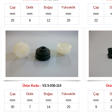
Çap
Delik
Boğaz
Yükseklik
Çap
D
mm
mm
mm
mm
mm
25
6
12
20
22
Ürün Kodu :
V2.5-030-114
Ürü
Çap
Delik
Boğaz
Yükseklik
Çap
D
mm
mm
mm
mm
mm
30
7
14
20
9
2