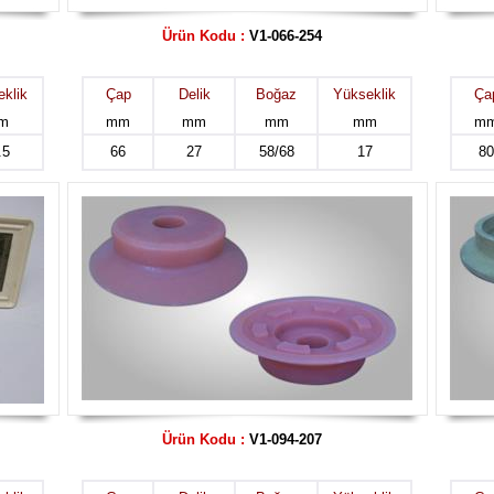
Ürün Kodu :
V1-066-254
klik
Çap
Delik
Boğaz
Yükseklik
Ça
m
mm
mm
mm
mm
m
.5
66
27
58/68
17
80
Ürün Kodu :
V1-094-207