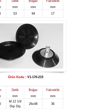
p
Delik
Boğaz
Yükseklik
m
mm
mm
mm
4
53
94
17
Ürün Kodu :
V1-170-215
p
Delik
Boğaz
Yükseklik
m
mm
mm
mm
M.12 1/4
0
26x48
36
Dişi Diş