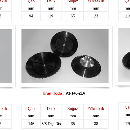
klik
Çap
Delik
Boğaz
Yükseklik
Ça
m
mm
mm
mm
mm
m
8
94
19
65
23
11
Ürün Kodu :
V1-146-214
Ça
klik
Çap
Delik
Boğaz
Yükseklik
m
m
mm
mm
mm
mm
7
146
3/8 Dişi Diş
35
38
17