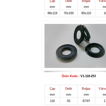
Çap
Delik
Boğaz
Yükse
mm
mm
mm
m
88x119
70x100
80x110
1
Ürün Kodu :
V1-118-253
Çap
Delik
Boğaz
Yükse
mm
mm
mm
m
118
55
87/97
1