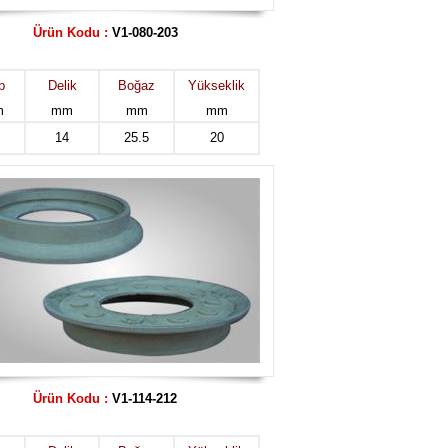
Ürün Kodu :
V1-080-203
p
Delik
Boğaz
Yükseklik
m
mm
mm
mm
14
25.5
20
Ürün Kodu :
V1-114-212