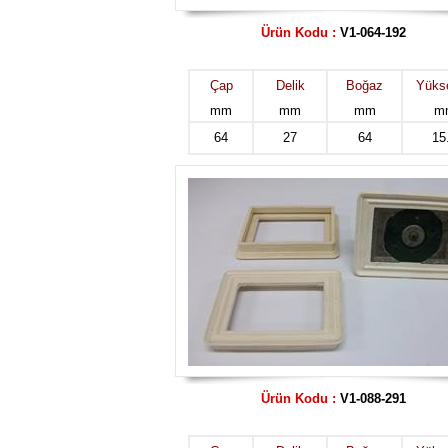
Ürün Kodu :
V1-064-192
Çap
Delik
Boğaz
Yükse
mm
mm
mm
m
64
27
64
15
Ürün Kodu :
V1-088-291