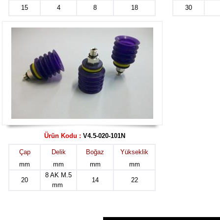
15
4
8
18
30
Ürün Kodu :
V4.5-020-101N
Çap
Delik
Boğaz
Yükseklik
mm
mm
mm
mm
8 AK M.5
20
14
22
mm