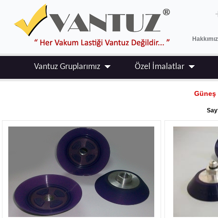
Hakkımı
Vantuz Gruplarımız
Özel İmalatlar
Güneş E
Sayf