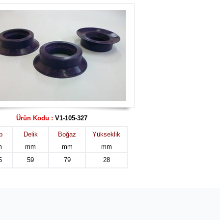
Ürün Kodu :
V1-105-327
p
Delik
Boğaz
Yükseklik
m
mm
mm
mm
5
59
79
28