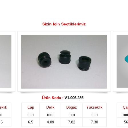
Sizin İçin Seçtiklerimiz
Ürün Kodu :
V1-006-285
klik
Çap
Delik
Boğaz
Yükseklik
Ça
m
mm
mm
mm
mm
m
.5
6.5
4.09
7.82
7.30
56