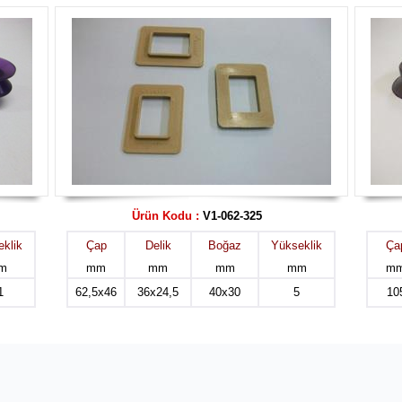
Ürün Kodu :
V1-062-325
klik
Çap
Delik
Boğaz
Yükseklik
Ça
m
mm
mm
mm
mm
m
1
62,5x46
36x24,5
40x30
5
10