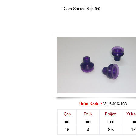
- Cam Sanayi Sektörü
Ürün Kodu :
V1.5-016-108
Çap
Delik
Boğaz
Yükse
mm
mm
mm
m
16
4
8.5
15