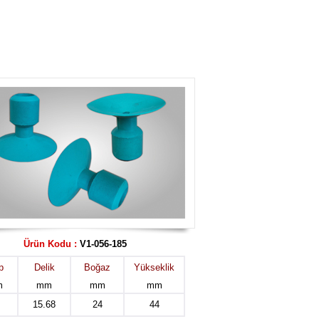
Ürün Kodu :
V1-056-185
p
Delik
Boğaz
Yükseklik
m
mm
mm
mm
15.68
24
44