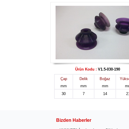
Ürün Kodu :
V1.5-030-190
Çap
Delik
Boğaz
Yükse
mm
mm
mm
m
30
7
14
2
Bizden Haberler