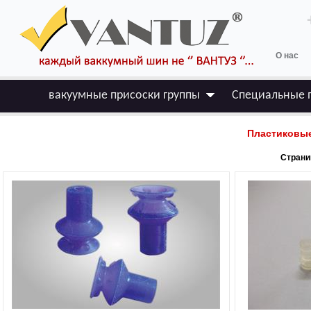
О нас
вакуумные присоски группы
Специальные 
Пластиковые
Страниц